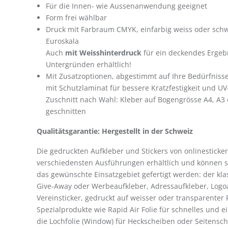
Für die Innen- wie Aussenanwendung geeignet
Form frei wählbar
Druck mit Farbraum CMYK, einfarbig weiss oder sch
Euroskala
Auch
mit
Weisshinterdruck
für ein deckendes Ergeb
Untergründen erhältlich!
Mit Zusatzoptionen, abgestimmt auf Ihre Bedürfnisse
mit Schutzlaminat für bessere Kratzfestigkeit und UV
Zuschnitt nach Wahl: Kleber auf Bogengrösse A4, A3 
geschnitten
Qualitätsgarantie: Hergestellt in der Schweiz
Die gedruckten Aufkleber und Stickers von onlinesticker
verschiedensten Ausführungen erhältlich und können so
das gewünschte Einsatzgebiet gefertigt werden: der kla
Give-Away oder Werbeaufkleber, Adressaufkleber, Logo
Vereinsticker, gedruckt auf weisser oder transparenter 
Spezialprodukte wie Rapid Air Folie für schnelles und 
die Lochfolie (Window) für Heckscheiben oder Seitensc