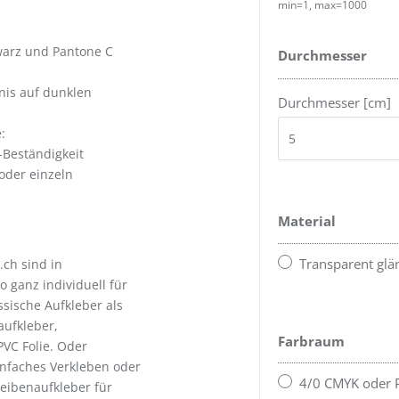
min=1, max=1000
warz und Pantone C
Durchmesser
nis auf dunklen
Durchmesser [cm]
:
-Beständigkeit
oder einzeln
Material
Transparent glä
.ch sind in
 ganz individuell für
ssische Aufkleber als
aufkleber,
Farbraum
PVC Folie. Oder
einfaches Verkleben oder
4/0 CMYK oder 
heibenaufkleber für