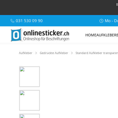
031 530 09 90
Mo - Do
HOME
AUFKLEBER
Aufkleber
Gedruckte Aufkleber
Standard Aufkleber transpare
Bildergalerie überspringen