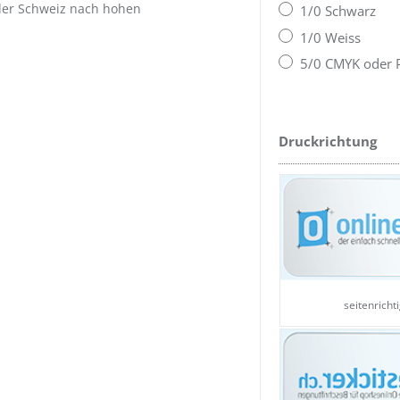
n der Schweiz nach hohen
1/0 Schwarz
1/0 Weiss
5/0 CMYK oder P
Druckrichtung
seitenricht