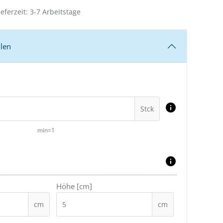
eferzeit: 3-7 Arbeitstage
len
Stck
min=1
Höhe [cm]
cm
cm