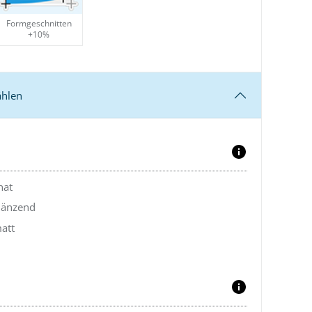
Formgeschnitten
+10%
ählen
nat
länzend
att