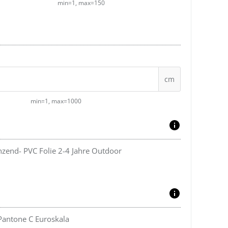
min=1, max=150
cm
min=1, max=1000
nzend- PVC Folie 2-4 Jahre Outdoor
Pantone C Euroskala