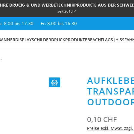
IHRE DRUCK- & UND WERBETECHNIKPRODUKTE AUS DER SCHWEI
seit 2010 ✓
: 8.00 bis 17.30
Fr: 8.00 bis 16.30
BANNER
DISPLAY
SCHILDER
DRUCKPRODUKTE
BEACHFLAGS|HISSFAH
nt
AUFKLEB
TRANSPAR
OUTDOO
0,10 CHF
Preise exkl. MwSt. zzgl