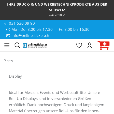
IHRE DRUCK- & UND WERBETECHNIKPRODUKTE AUS DER
SCHWEIZ
seit 2010 ✓
031 530 09 90
Mo - Do: 8.00 bis 17.30
Fr: 8.00 bis 16.30
info@onlinesticker.ch
Display
Display
Ideal für Messen, Events und Werbeauftritte! Unsere
Roll-Up Displays sind in verschiedenen Größen
erhältlich. Dank hochwertigem Druck und langlebigem
Material überzeugen unsere Roll-Ups für den Innen-