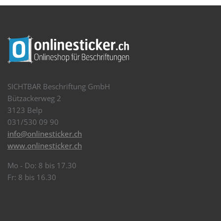
SICHTBAR Beschriftung GmbH
Bützackerweg 2
3123 Belp
031/530 09 90
info@onlinesticker.ch
www.onlinesticker.ch
Mo - Do: 8 bis 17.30
Fr: 8 bis 16.30