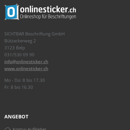
SICHTBAR Beschriftung GmbH
Bützackerweg 2
3123 Belp
031/530 09 90
info@onlinesticker.ch
www.onlinesticker.ch
Mo - Do: 8 bis 17.30
Fr: 8 bis 16.30
ANGEBOT
Kontur-Aufkleber