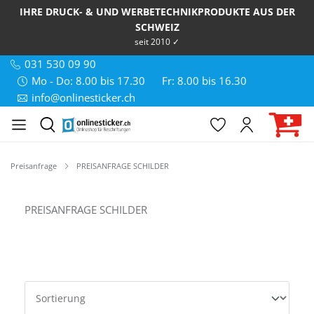
IHRE DRUCK- & UND WERBETECHNIKPRODUKTE AUS DER
SCHWEIZ
seit 2010 ✓
031 530 09 90
Mo - Do: 8.00 bis 17.30
Fr: 8.00 bis 16.30
info@onlinesticker.ch
Preisanfrage
PREISANFRAGE SCHILDER
PREISANFRAGE SCHILDER