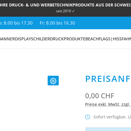
IHRE DRUCK- & UND WERBETECHNIKPRODUKTE AUS DER SCHWEI
seit 2010 ✓
: 8.00 bis 17.30
Fr: 8.00 bis 16.30
BANNER
DISPLAY
SCHILDER
DRUCKPRODUKTE
BEACHFLAGS|HISSFAH
PREISAN
0,00 CHF
Preise exkl. MwSt. zzgl
Sofort verfügbar, Li