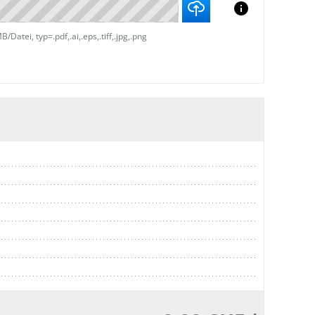
atei, typ=.pdf,.ai,.eps,.tiff,.jpg,.png