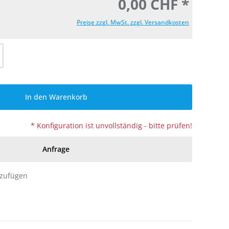
0,00 CHF *
Preise zzgl. MwSt. zzgl. Versandkosten
l: Gib den gewünschten Wert ein oder be
In den Warenkorb
* Konfiguration ist unvollständig - bitte prüfen!
Anfrage
nzufügen