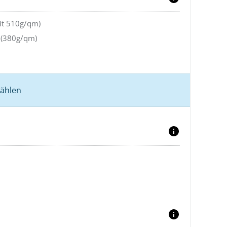
lit 510g/qm)
 (380g/qm)
ählen