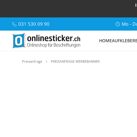
031 530 09 90
Mo - Do
HOME
AUFKLEBER
Preisanfrage
PREISANFRAGE WERBEBANNER
Bildergalerie überspringen