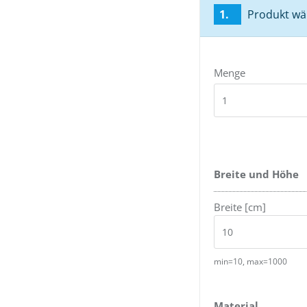
1.
Produkt wä
Menge
Breite und Höhe
Breite [cm]
min=10, max=1000
Material