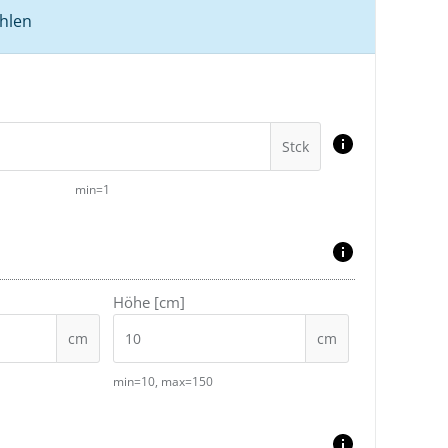
hlen
Stck
min=1
Höhe [cm]
cm
cm
min=10, max=150