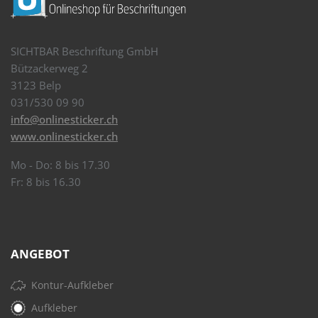
SICHTBAR Beschriftung GmbH
Bützackerweg 2
3123 Belp
031/530 09 90
info@onlinesticker.ch
www.onlinesticker.ch
Mo - Do: 8 bis 17.30
Fr: 8 bis 16.30
ANGEBOT
Kontur-Aufkleber
Aufkleber