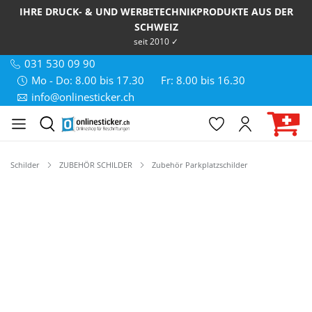
IHRE DRUCK- & UND WERBETECHNIKPRODUKTE AUS DER
SCHWEIZ
seit 2010 ✓
031 530 09 90
Mo - Do: 8.00 bis 17.30
Fr: 8.00 bis 16.30
info@onlinesticker.ch
Schilder
ZUBEHÖR SCHILDER
Zubehör Parkplatzschilder
Bildergalerie überspringen