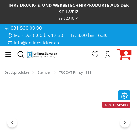
IHRE DRUCK- & UND WERBETECHNIKPRODUKTE AUS DER
SCHWEIZ
seit 2010 ✓
031 530 09 90
Mo - Do: 8.00 bis 17.30
Fr: 8.00 bis 16.30
info@onlinesticker.ch
Druckprodukte
Stempel
TRODAT Printy 4911
Bildergalerie überspringen
(20% GESPART)