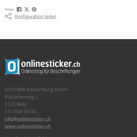
Teilen
Konfiguration teilen
SICHTBAR Beschriftung GmbH
Bützackerweg 2
3123 Belp
031/530 09 90
info@onlinesticker.ch
www.onlinesticker.ch