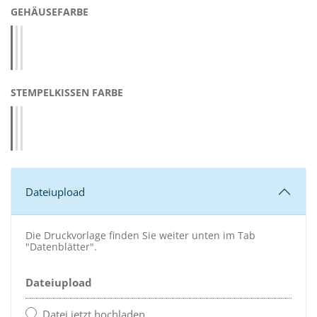
AUSWÄHLEN
GEHÄUSEFARBE
Blau 4911 (43083)
Rot 4911 (43086)
Schwarz 4911 (43070)
AUSWÄHLEN
STEMPELKISSEN FARBE
blau 4911 (55815)
rot 4911 (55817)
schwarz 4911 (55818)
Dateiupload
Die Druckvorlage finden Sie weiter unten im Tab
"Datenblätter".
Dateiupload
Datei jetzt hochladen