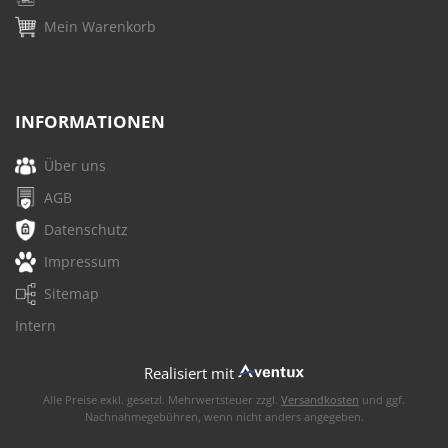
Mein Warenkorb
INFORMATIONEN
Über uns
AGB
Datenschutz
Impressum
Sitemap
Intern
Realisiert mit
Alle Preise exkl. gesetzl. Mehrwertsteuer zzgl.
Versandkosten
und ggf.
Nachnahmegebühren, wenn nicht anders angegeben.