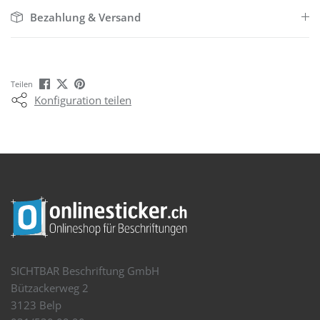
Bezahlung & Versand
Teilen
Konfiguration teilen
SICHTBAR Beschriftung GmbH
Bützackerweg 2
3123 Belp