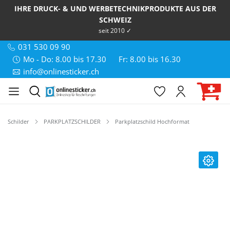
IHRE DRUCK- & UND WERBETECHNIKPRODUKTE AUS DER
SCHWEIZ
seit 2010 ✓
031 530 09 90
Mo - Do: 8.00 bis 17.30
Fr: 8.00 bis 16.30
info@onlinesticker.ch
Schilder
PARKPLATZSCHILDER
Parkplatzschild Hochformat
Bildergalerie überspringen