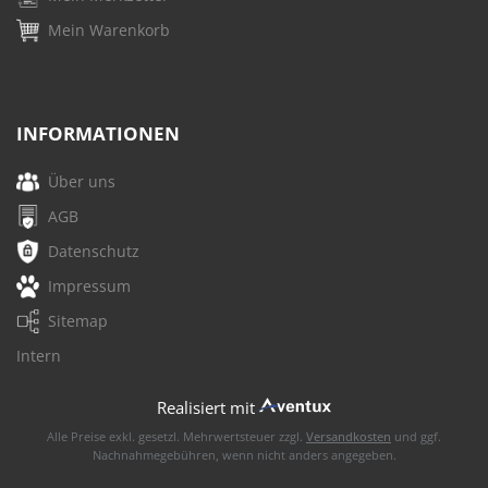
Mein Warenkorb
INFORMATIONEN
Über uns
AGB
Datenschutz
Impressum
Sitemap
Intern
Realisiert mit
Alle Preise exkl. gesetzl. Mehrwertsteuer zzgl.
Versandkosten
und ggf.
Nachnahmegebühren, wenn nicht anders angegeben.