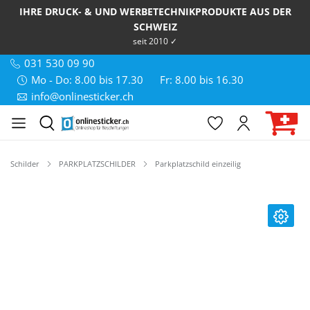
IHRE DRUCK- & UND WERBETECHNIKPRODUKTE AUS DER
SCHWEIZ
seit 2010 ✓
031 530 09 90
Mo - Do: 8.00 bis 17.30
Fr: 8.00 bis 16.30
info@onlinesticker.ch
Schilder
PARKPLATZSCHILDER
Parkplatzschild einzeilig
Bildergalerie überspringen