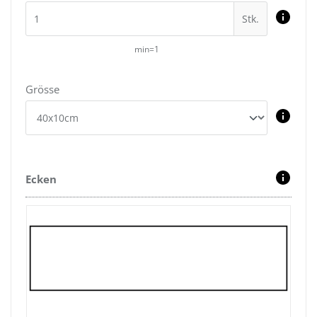
Stk.
min=1
Grösse
Ecken